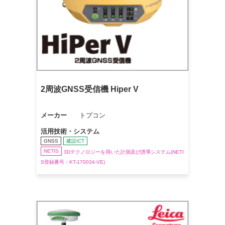
2周波GNSS受信機 Hiper V
メーカー
トプコン
活用技術・システム
GNSS
建設ICT
NETIS
3Dテクノロジーを用いた計測及び誘導システム(NETI
S登録番号：KT-170034-VE)