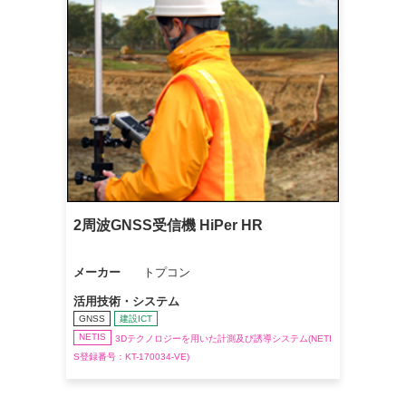
2周波GNSS受信機 HiPer HR
メーカー
トプコン
活用技術・システム
GNSS
建設ICT
NETIS
3Dテクノロジーを用いた計測及び誘導システム(NETI
S登録番号：KT-170034-VE)