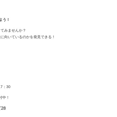
よう！
ってみませんか？
種に向いているのかを発見できる！
7：30
付中！