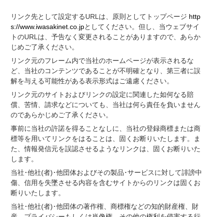
リンク先として設定するURLは、原則としてトップページ
http
s://www.iwasakinet.co.jp
としてください。但し、当ウェブサイ
トのURLは、予告なく変更されることがありますので、あらか
じめご了承ください。
リンク元のフレーム内で当社のホームページが表示されるな
ど、当社のコンテンツであることが不明確となり、第三者に誤
解を与える可能性がある表示形式はご遠慮ください。
リンク元のサイトおよびリンクの設定に関連した如何なる賠
償、苦情、請求などについても、当社は何ら責任を負いません
のであらかじめご了承ください。
事前に当社の許諾を得ることなしに、当社の登録商標または商
標等を用いてリンクをはることは、固くお断りいたします。ま
た、情報発信元を誤認させるようなリンクは、固くお断りいた
します。
当社･他社(者)･他団体およびその製品･サービスに対して誹謗中
傷、信用を失墜させる内容を含むサイトからのリンクは固くお
断りいたします。
当社･他社(者)･他団体の著作権、商標権などの知的財産権、財
産、プライバシーもしくは肖像権、その他の権利を侵害する行