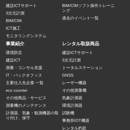
建設ICTサポート
BIM/CIMソフト操作トレーニ
ング
3次元計測
過去のイベント一覧
BIM/CIM
ICT施工
モニタリングシステム
事業紹介
レンタル取扱商品
環境防災
建設ICTサポート
建設ICT
3次元計測
測量・コンサル支援
トータルステーション
IT・バックオフィス
GNSS
主要仕入先企業 一覧
レーザー機器
eco counter
その他測量機
その他商品・サービス
気象計測器
測量機のメンテナンス
環境計測器
計測器、気象・観測機器の取
試験機
り付け、保守
事務所IOT機器
レンタル約款