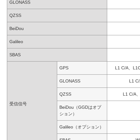
GLONASS
QZSS
BeiDou
Galileo
SBAS
GPS
L1 C/A、L1
GLONASS
L1 C
QZSS
L1 C/A
受信信号
BeiDou（GGDはオプ
ション）
Galileo（オプション）