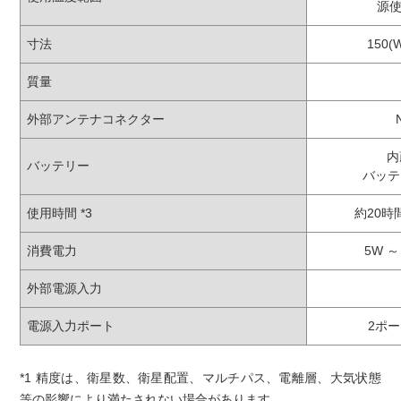
源使
寸法
150(W
質量
外部アンテナコネクター
内
バッテリー
バッテ
使用時間 *3
約20
消費電力
5W 
外部電源入力
電源入力ポート
2ポー
*1 精度は、衛星数、衛星配置、マルチパス、電離層、大気状態
等の影響により満たされない場合があります。