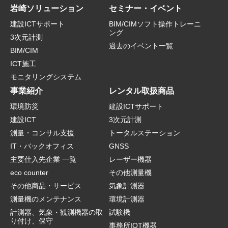
岩崎ソリューション
セミナー・イベント
建設ICTサポート
BIM/CIMソフト操作トレーニ
ング
3次元計測
過去のイベント一覧
BIM/CIM
ICT施工
モニタリングシステム
事業紹介
レンタル取扱商品
環境防災
建設ICTサポート
建設ICT
3次元計測
測量・コンサル支援
トータルステーション
IT・バックオフィス
GNSS
主要仕入先企業 一覧
レーザー機器
eco counter
その他測量機
その他商品・サービス
気象計測器
測量機のメンテナンス
環境計測器
計測器、気象・観測機器の取
試験機
り付け、保守
事務所IOT機器