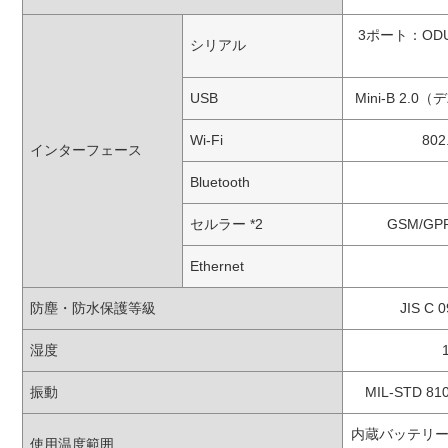
3ポート：ODU
シリアル
USB
Mini-B 2.
Wi-Fi
80
インターフェース
Bluetooth
セルラー *2
GSM/GP
Ethernet
防塵・防水保護等級
JIS C
湿度
振動
MIL-STD 81
内蔵バッテリー使
使用温度範囲