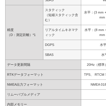
SBAS
W
スタティック
水平：(3 mm + 
（短縮スタティック含
mm +
む）
精度
リアルタイムキネマテ
水平：(8 mm + 
（D：測定距離）*1
ィック
mm +
DGPS
水平
SBAS
水
データ更新間隔
20Hz（標
RTKデータフォーマット
TPS、 RTCM S
NMEA出力フォーマット
NMEA 01
リムーバブルメディア
内部メモリー