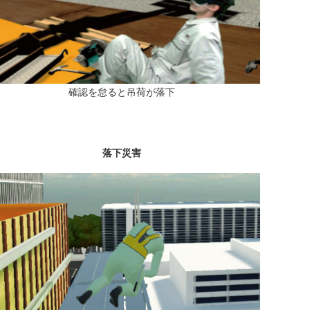
確認を怠ると吊荷が落下
落下災害