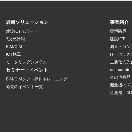
岩崎ソリューション
事業紹介
建設ICTサポート
環境防災
3次元計測
建設ICT
BIM/CIM
測量・コン
ICT施工
IT・バッ
モニタリングシステム
主要仕入先
eco counte
セミナー・イベント
その他商品
BIM/CIMソフト操作トレーニング
測量機のメ
過去のイベント一覧
計測器、気