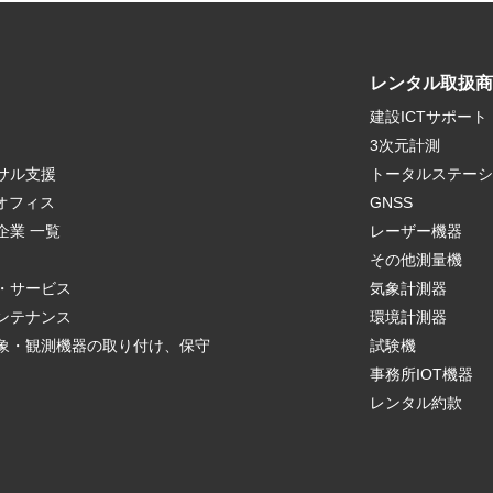
レンタル取扱商
建設ICTサポート
3次元計測
サル支援
トータルステーシ
クオフィス
GNSS
企業 一覧
レーザー機器
r
その他測量機
・サービス
気象計測器
ンテナンス
環境計測器
象・観測機器の取り付け、保守
試験機
事務所IOT機器
レンタル約款