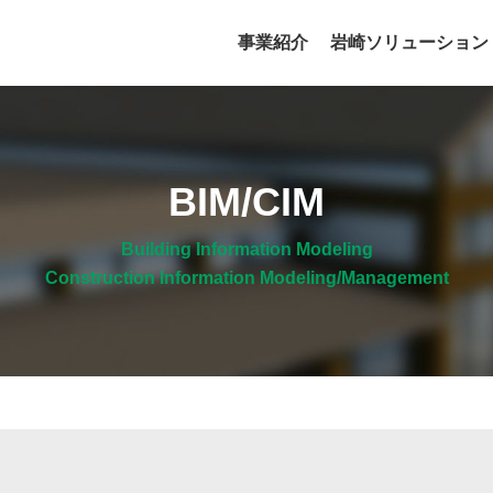
事業紹介
岩崎ソリューション
BIM/CIM
Building Information Modeling
Construction Information Modeling/Management