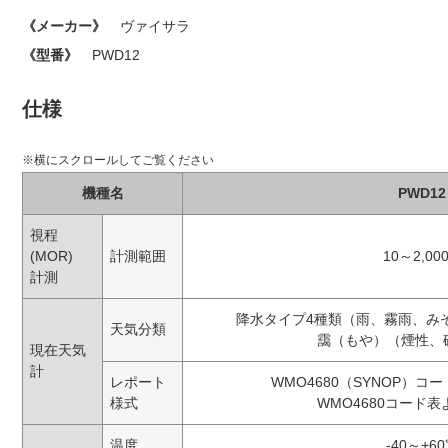
《メーカー》
ヴァイサラ
《型番》
PWD12
仕様
機種名
PWD12
視程
(MOR)
計測範囲
10～2,00
計測
降水タイプ4種類（雨、霧雨、み
天気分類
靄（もや）（煙性、
現在天気
計
レポート
WMO4680（SYNOP）コ
様式
WMO4680コード表
温度
-40～+6