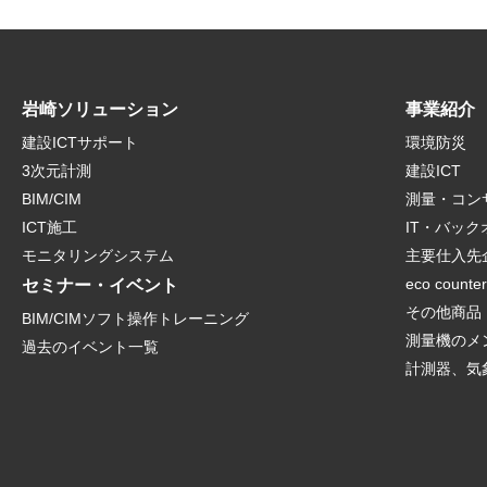
岩崎ソリューション
事業紹介
建設ICTサポート
環境防災
3次元計測
建設ICT
BIM/CIM
測量・コン
ICT施工
IT・バッ
モニタリングシステム
主要仕入先
eco counte
セミナー・イベント
その他商品
BIM/CIMソフト操作トレーニング
測量機のメ
過去のイベント一覧
計測器、気