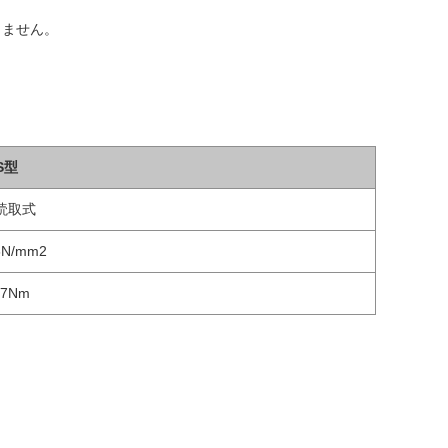
りません。
S型
読取式
6N/mm2
07Nm