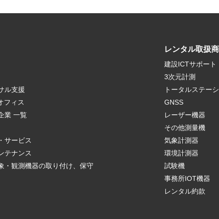
レンタル取扱商
建設ICTサポート
3次元計測
サル支援
トータルステーシ
クオフィス
GNSS
企業 一覧
レーザー機器
r
その他測量機
・サービス
気象計測器
ンテナンス
環境計測器
象・観測機器の取り付け、保守
試験機
事務所IOT機器
レンタル約款