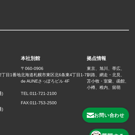
本社別館
拠点情報
〒060-0906
東京、旭川、帯広、
2丁目1番地
北海道札幌市東区北6条東4丁目1-7
釧路、網走・北見、
de AUNEさっぽろビル 4F
苫小牧・室蘭、函館、
小樽、稚内、留萌
通)
TEL:
011-721-2100
FAX:
011-753-2500
通)
お問い合わせ