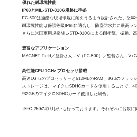
優れた耐環境性能
IP68とMIL-STD-810G規格に準拠
FC-500は過酷な現場環境に耐えうるよう設計された、堅
耐環境性能は保護等級IP68に適合し、防塵防水共に最高ラ
さらに米国軍用規格MIL-STD-810Gによる耐衝撃、振
豊富なアプリケーション
MAGNET Field／監督さん．V（FC-500）／監督さん．V+
高性能CPU 1GHz プロセッサ搭載
高速1GHzのプロセッサーと512MBのRAM、8GBのフ
ストレージは、マイクロSDHCカードを使用することで、4
*32GBのマイクロSDHCカード使用した場合。
※FC-250の取り扱いも行っております。それぞれに台数