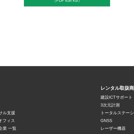
（PDF 636 KB）
レンタル取扱商
建設ICTサポート
3次元計測
サル支援
トータルステーシ
クオフィス
GNSS
企業 一覧
レーザー機器