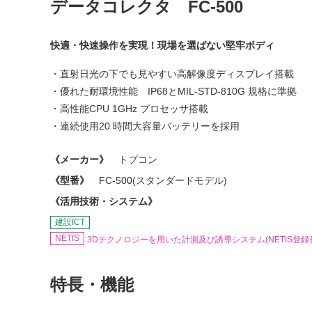
データコレクタ FC-500
快適・快速操作を実現！現場を選ばない堅牢ボディ
・直射日光の下でも見やすい高解像度ディスプレイ搭載
・優れた耐環境性能 IP68とMIL-STD-810G 規格に準拠
・高性能CPU 1GHz プロセッサ搭載
・連続使用20 時間大容量バッテリーを採用
《メーカー》
トプコン
《型番》
FC-500(スタンダードモデル)
《活用技術・システム》
建設ICT
NETIS
3Dテクノロジーを用いた計測及び誘導システム(NETIS登録番号：
特長・機能