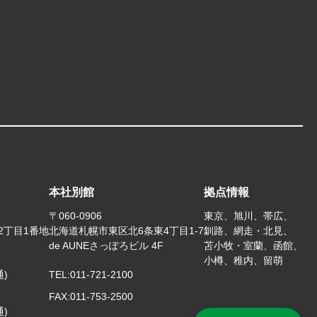
本社別館
拠点情報
〒060-0906
東京、旭川、帯広、
2丁目1番地
北海道札幌市東区北6条東4丁目1-7
釧路、網走・北見、
de AUNEさっぽろビル 4F
苫小牧・室蘭、函館、
小樽、稚内、留萌
通)
TEL:
011-721-2100
FAX:
011-753-2500
通)