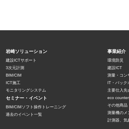
岩崎ソリューション
事業紹介
建設ICTサポート
環境防災
3次元計測
建設ICT
BIM/CIM
測量・コン
ICT施工
IT・バッ
モニタリングシステム
主要仕入先
eco counte
セミナー・イベント
その他商品
BIM/CIMソフト操作トレーニング
測量機のメ
過去のイベント一覧
計測器、気