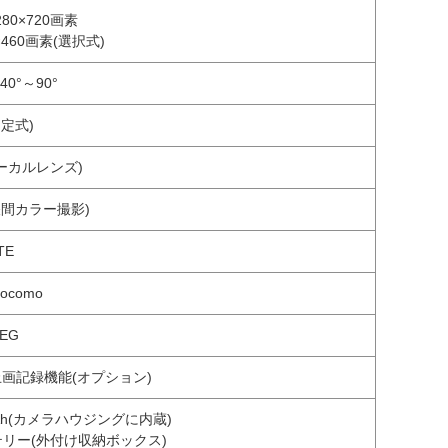
80×720画素
×460画素(選択式)
0°～90°
固定式)
ーカルレンズ)
(昼間カラー撮影)
TE
docomo
PEG
静止画記録機能(オプション)
1Ah(カメラハウジングに内蔵)
リー(外付け収納ボックス)