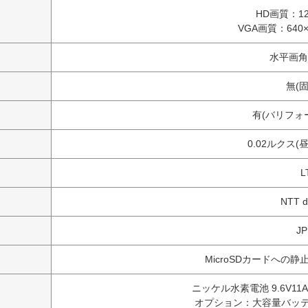
HD画質：12
VGA画質：640
水平画角4
無(
有(バリフォ
0.02ルクス
L
NTT 
J
MicroSDカードへの
ニッケル水素電池 9.6V1
オプション：大容量バッテ