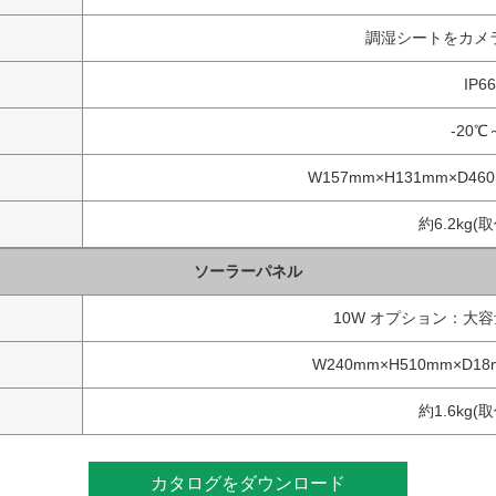
調湿シートをカメ
IP6
-20℃
W157mm×H131mm×D
約6.2kg
ソーラーパネル
10W オプション：大容
W240mm×H510mm×D
約1.6kg
カタログをダウンロード