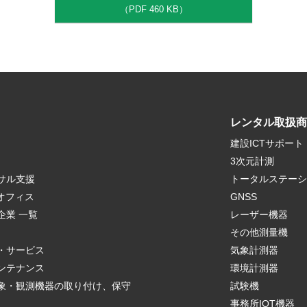
（PDF 460 KB）
レンタル取扱商
建設ICTサポート
3次元計測
サル支援
トータルステーシ
クオフィス
GNSS
企業 一覧
レーザー機器
r
その他測量機
・サービス
気象計測器
ンテナンス
環境計測器
象・観測機器の取り付け、保守
試験機
事務所IOT機器