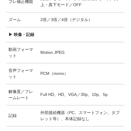
ブレ補正機能
上・真下モード／OFF
ズーム
2倍／3倍／4倍（デジタル）
▶ 映像・記録
動画フォーマ
Motion JPEG
ット
音声フォーマ
PCM（mono）
ット
解像度／フレ
Full HD、HD、VGA／30p、10p、5p
ームレート
外部接続機器（PC、スマートフォン、タブ
記録
レット等）、本体記録なし