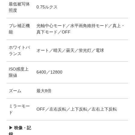
最低被写体
0.75ルクス
照度
ブレ補正機
光軸中心モード／水平画角維持モード／真上・
能
真下モード／OFF
ホワイトバ
オート／晴天／曇天／蛍光灯／電球
ランス
ISO感度上
6400／12800
限値
ズーム
最大8倍
ミラーモー
OFF／左右反転／上下反転／左右上下反転
ド
▶ 映像・記
録