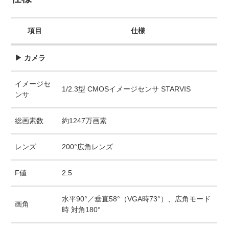
項目
仕様
▶ カメラ
イメージセ
1/2.3型 CMOSイメージセンサ STARVIS
ンサ
総画素数
約1247万画素
レンズ
200°広角レンズ
F値
2.5
水平90°／垂直58°（VGA時73°）、広角モード
画角
時 対角180°