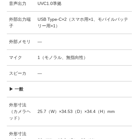
音声出力
UVC1.0準拠
外部出力端
USB Type-C×2（スマホ用×1、モバイルバッテ
子
リー用×1）
外部メモリ
—
マイク
1（モノラル、無指向性）
スピーカ
—
▶ 一般
外形寸法
（カメラヘ
25.7（W）×34.53（D）×34.4（H）mm
ッド）
外形寸法