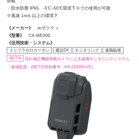
搭載
・防水防塵 IP65、-5℃~50℃環境下※での使用が可能
※風速 1m/s 以上の環境下
《メーカー》
㈱ザクティ
《型番》
CX-WE300
《活用技術・システム》
インフラゼロカーボン
建設DX
モニタリング
遠隔臨場
NETIS
揺れ補正機能搭載カメラによる遠隔モニタリングシステム
「遠場監督」(NETIS登録番号：KK-210059-VE)