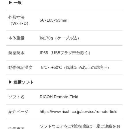
▶ 一般
外形寸法
56×105×53mm
（W×H×D）
本体重量
約170g（ケーブル込）
防塵防水
IP65（USBプラグ部分除く）
動作保証温度
-5℃～+50℃（風速1m/s以上の環境下）
▶ 連携ソフト
ソフト名
RICOH Remote Field
紹介ページ
https://www.ricoh.co.jp/service/remote-field
ソフトウェアをご検討の際は一度ご連絡をお
注意事項