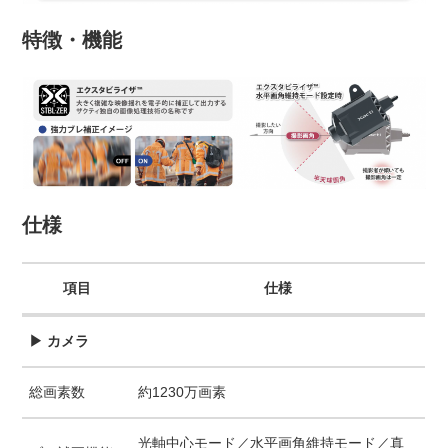
特徴・機能
仕様
項目
仕様
▶ カメラ
総画素数
約1230万画素
光軸中心モード／水平画角維持モード／真