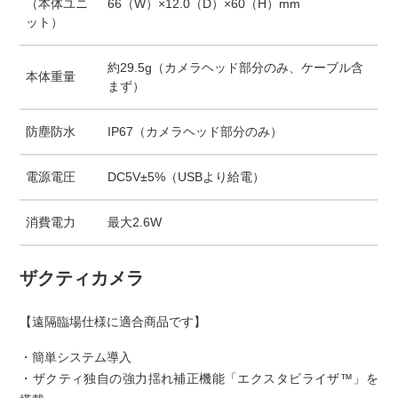
（本体ユニ
66（W）×12.0（D）×60（H）mm
ット）
約29.5g（カメラヘッド部分のみ、ケーブル含
本体重量
まず）
防塵防水
IP67（カメラヘッド部分のみ）
電源電圧
DC5V±5%（USBより給電）
消費電力
最大2.6W
ザクティカメラ
【遠隔臨場仕様に適合商品です】
・簡単システム導入
・ザクティ独自の強力揺れ補正機能「エクスタビライザ™」を