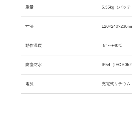
重量
5.35kg（バッ
寸法
120×240×230
動作温度
-5°～+40℃
防塵防水
IP54（IEC 605
電源
充電式リチウムイ