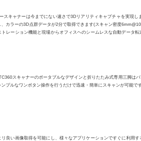
60レーザースキャナーは今までにない速さで3Dリアリティキャプチャを実現
、カラーの3D点群データが2分で取得できます(スキャン密度6mm@10
ストレーション機能と現場からオフィスヘのシームレスな自動データ転
a RTC360スキャナーのポータブルなデザインと折りたたみ式専用三脚
シンプルなワンボタン操作を行うだけで迅速・簡単にスキャンが可能で
よリ良い画像取得を可能にし、様々なアプリケーションですぐに利用す