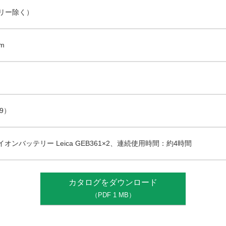
テリー除く）
mm
29）
オンバッテリー Leica GEB361×2、連続使用時間：約4時間
カタログをダウンロード
（PDF 1 MB）