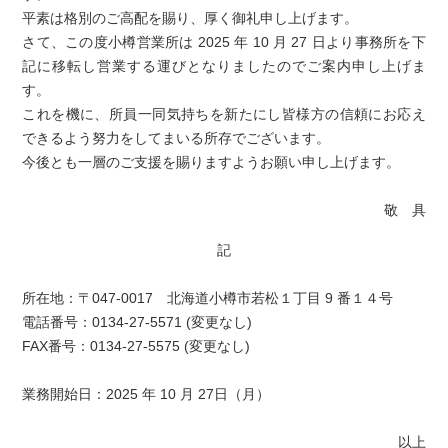
平素は格別のご⾼配を賜り、厚く御礼申し上げます。
さて、この度⼩樽営業所は 2025 年 10 ⽉ 27 ⽇より事務所を下
記に移転し営業する運びとなりましたのでご案内申し上げま
す。
これを機に、所員⼀同気持ちを新たにし皆様⽅の信頼にお応え
できるよう努⼒をしてまいる所存でございます。
今後とも⼀層のご⽀援を賜りますようお願い申し上げます。
敬 具
記
所在地：〒047-0017 北海道⼩樽市若松１丁⽬ 9 番１４号
電話番号：0134-27-5571 (変更なし)
FAX番号：0134-27-5575 (変更なし)
業務開始日：2025 年 10 ⽉ 27日（月）
以上