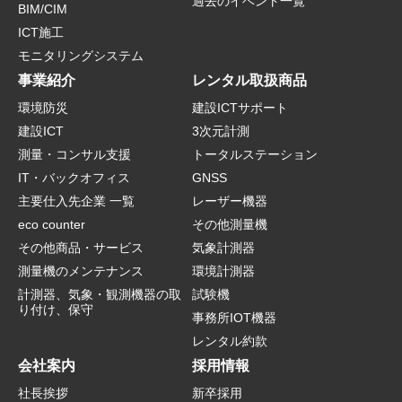
過去のイベント一覧
BIM/CIM
ICT施工
モニタリングシステム
事業紹介
レンタル取扱商品
環境防災
建設ICTサポート
建設ICT
3次元計測
測量・コンサル支援
トータルステーション
IT・バックオフィス
GNSS
主要仕入先企業 一覧
レーザー機器
eco counter
その他測量機
その他商品・サービス
気象計測器
測量機のメンテナンス
環境計測器
計測器、気象・観測機器の取
試験機
り付け、保守
事務所IOT機器
レンタル約款
会社案内
採用情報
社長挨拶
新卒採用